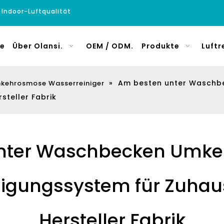
e Indoor-Luftqualität
e
Über Olansi.
OEM / ODM.
Produkte
Luftr
»
Am besten unter Wasch
mkehrosmose Wasserreiniger
steller Fabrik
nter Waschbecken Umk
igungssystem für Zuhau
Hersteller Fabrik