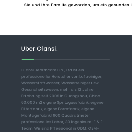
Sie und Ihre Familie geworden, um ein gesundes 
Über Olansi.
Olansi Healthcare Co., Ltd ist ein
professioneller Hersteller von Luftreiniger,
Wasserstoffwasser, Wasserreiniger usw.
Gesundheitswesen, mehr als 12 Jahre
Erfahrung seit 2009 in Guangzhou, China.
60.000 m2 eigene Spritzgussfabrik, eigene
Filterfabrik, eigene Formfabrik, eigene
Montagefabrik! 600 Quadratmeter
professionelles Labor, 30 Ingenieure-F & E-
Team. Wir sind Prfessional in ODM, OEM-