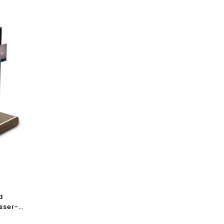
d
sser-
unnen