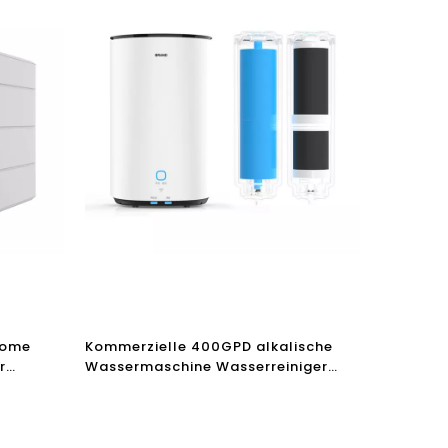
Home
Kommerzielle 400GPD alkalische
r
Wassermaschine Wasserreiniger
Umkehung Osmosefilter
Trinkwasserreinigermaschine