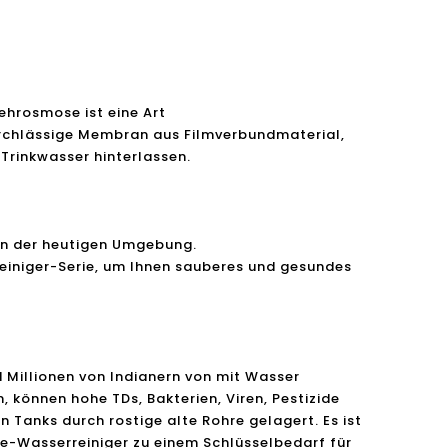
ehrosmose ist eine Art
urchlässige Membran aus Filmverbundmaterial,
 Trinkwasser hinterlassen.
 in der heutigen Umgebung.
reiniger-Serie, um Ihnen sauberes und gesundes
 Millionen von Indianern von mit Wasser
, können hohe TDs, Bakterien, Viren, Pestizide
 Tanks durch rostige alte Rohre gelagert. Es ist
se-Wasserreiniger zu einem Schlüsselbedarf für