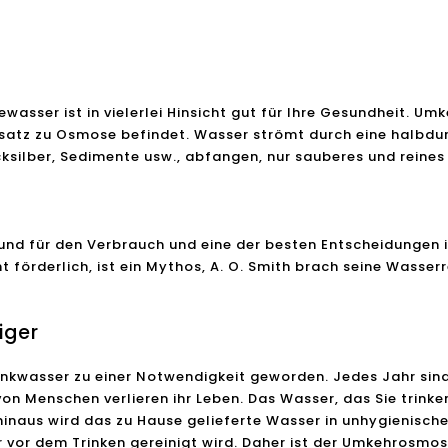
serreiniger
ser ist in vielerlei Hinsicht gut für Ihre Gesundheit. Umk
nsatz zu Osmose befindet. Wasser strömt durch eine halbd
ksilber, Sedimente usw., abfangen, nur sauberes und reines
sund für den Verbrauch und eine der besten Entscheidungen
 förderlich, ist ein Mythos, A. O. Smith brach seine Wasser
iger
nkwasser zu einer Notwendigkeit geworden. Jedes Jahr sind
on Menschen verlieren ihr Leben. Das Wasser, das Sie trinken
inaus wird das zu Hause gelieferte Wasser in unhygienischen
 vor dem Trinken gereinigt wird. Daher ist der Umkehrosmo