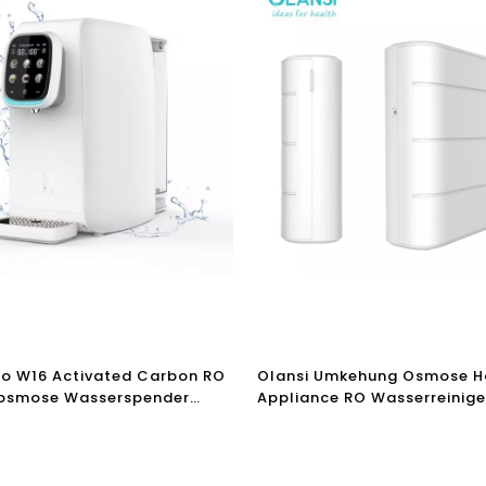
Ro W16 Activated Carbon RO
Olansi Umkehung Osmose 
osmose Wasserspender
Appliance RO Wasserreinige
tor
Wasserfilter
serreinigermaschine