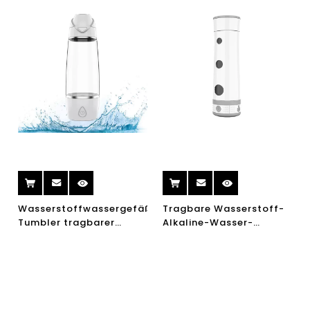
Wasserstoffwassergefäß-
Tragbare Wasserstoff-
Tumbler tragbarer
Alkaline-Wasser-
elektrischer elektrischer
Flasche im Freien Beste
360ml Wasserstoff-
Wasserstoff-Wasser-
Richwasser-Ionizer-
Flasche SPE PEM
Hersteller