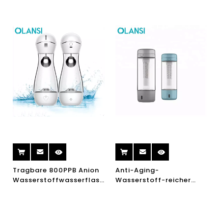
Wasser Elektrolyse
reichhaltiges
Wasserstoffgenerator
Wasserstoffwasser
Tragbare 800PPB Anion
Anti-Aging-
Wasserstoffwasserflasche
Wasserstoff-reicher
mit
Wasserflasche
Luftbefeuchterfunktion
tragbares aktives
Wasserstoffwasser