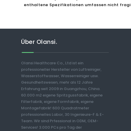
enthaltene Spezifikationen umfassen nicht fragil
Über Olansi.
Olansi Healthcare Co., Ltd ist ein
professioneller Hersteller von Luftreiniger,
Wasserstoffwasser, Wasserreiniger usw.
Gesundheitswesen, mehr als 12 Jahre
Erfahrung seit 2009 in Guangzhou, China.
60.000 m2 eigene Spritzgussfabrik, eigene
Filterfabrik, eigene Formfabrik, eigene
Montagefabrik! 600 Quadratmeter
professionelles Labor, 30 Ingenieure-F & E-
Team. Wir sind Prfessional in ODM, OEM-
Services! 3.000 PCs pro Tag der