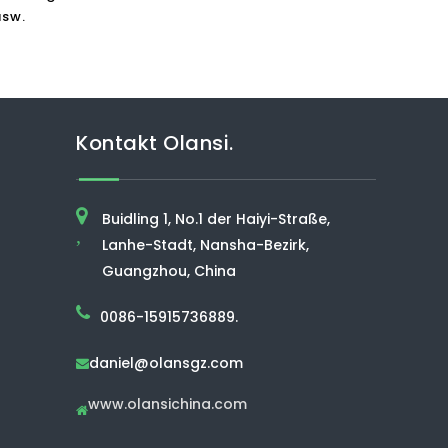
usw.
Kontakt Olansi.
Buidling 1, No.1 der Haiyi-Straße,
,
Lanhe-Stadt, Nansha-Bezirk,
Guangzhou, China
0086-15915736889.
daniel@olansgz.com

www.olansichina.com
