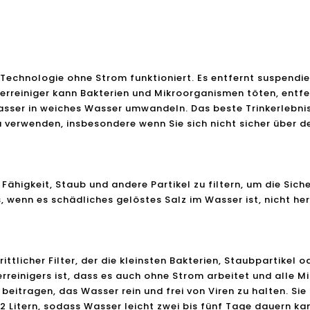
-Technologie ohne Strom funktioniert. Es entfernt suspendie
rreiniger kann Bakterien und Mikroorganismen töten, entfer
asser in weiches Wasser umwandeln. Das beste Trinkerlebn
zu verwenden, insbesondere wenn Sie sich nicht sicher über
 Fähigkeit, Staub und andere Partikel zu filtern, um die Sic
, wenn es schädliches gelöstes Salz im Wasser ist, nicht he
chrittlicher Filter, der die kleinsten Bakterien, Staubpartike
rreinigers ist, dass es auch ohne Strom arbeitet und alle 
beitragen, das Wasser rein und frei von Viren zu halten. Sie 
2 Litern, sodass Wasser leicht zwei bis fünf Tage dauern kan