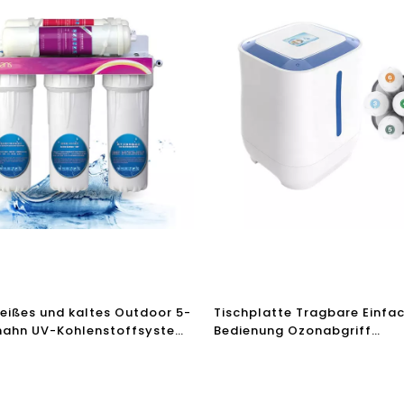
heißes und kaltes Outdoor 5-
Tischplatte Tragbare Einfa
hahn UV-Kohlenstoffsystem
Bedienung Ozonabgriff
enreiniger Home
Infrarotwasserreiniger ohn
ilter