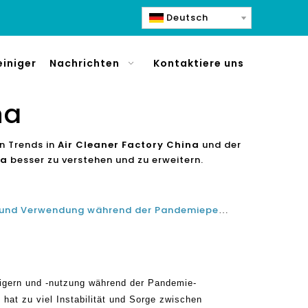
Deutsch
einiger
Nachrichten
Kontaktiere uns
na
en Trends in
Air Cleaner Factory China
und der
na
besser zu verstehen und zu erweitern.
Bestseller China-Luftreiniger und Verwendung während der Pandemieperiode
nigern und -nutzung während der Pandemie-
hat zu viel Instabilität und Sorge zwischen