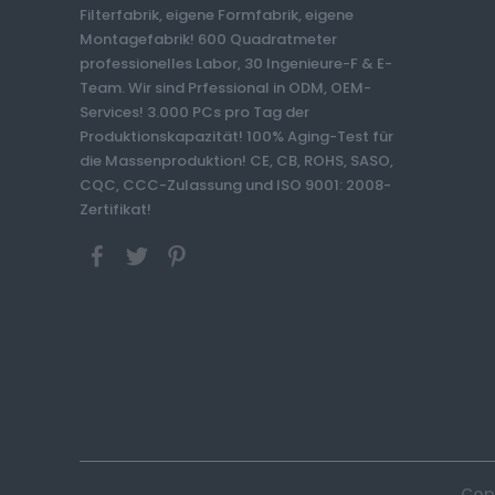
Filterfabrik, eigene Formfabrik, eigene
Montagefabrik! 600 Quadratmeter
professionelles Labor, 30 Ingenieure-F & E-
Team. Wir sind Prfessional in ODM, OEM-
Services! 3.000 PCs pro Tag der
Produktionskapazität! 100% Aging-Test für
die Massenproduktion! CE, CB, ROHS, SASO,
CQC, CCC-Zulassung und ISO 9001: 2008-
Zertifikat!
Copy