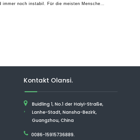
d immer noch instabil. Für die meisten Menschen
lüftung, die sich in der Wohnung perfekt
nn. Viele beli.
Kontakt Olansi.
Buidling 1, No.1 der Haiyi-Straße,
,
Lanhe-Stadt, Nansha-Bezirk,
Guangzhou, China
0086-15915736889.