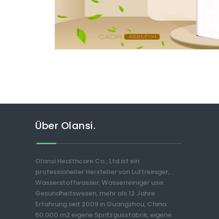
Über Olansi.
Olansi Healthcare Co., Ltd ist ein
professioneller Hersteller von Luftreiniger,
Wasserstoffwasser, Wasserreiniger usw.
Gesundheitswesen, mehr als 12 Jahre
Erfahrung seit 2009 in Guangzhou, China.
60.000 m2 eigene Spritzgussfabrik, eigene