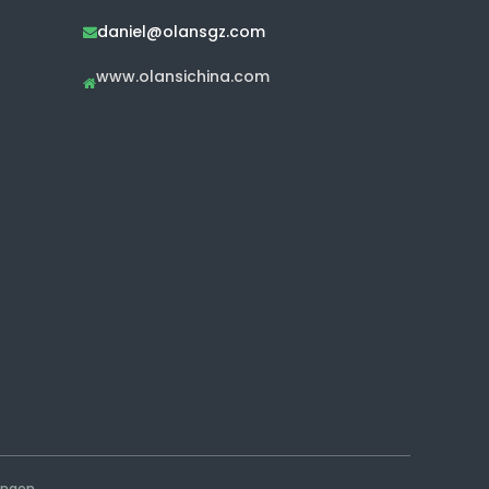
daniel@olansgz.com

www.olansichina.com

ungen