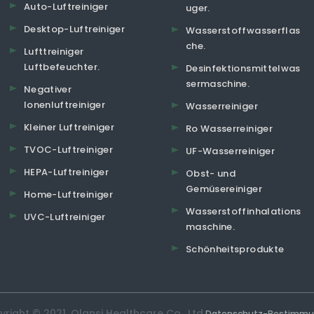
Auto-Luftreiniger
uger.
Desktop-Luftreiniger
Wasserstoffwasserflas
che.
Lufttreiniger
Luftbefeuchter.
Desinfektionsmittelwas
sermaschine.
Negativer
Ionenluftreiniger
Wasserreiniger
Kleiner Luftreiniger
Ro Wasserreiniger
TVOC-Luftreiniger
UF-Wasserreiniger
HEPA-Luftreiniger
Obst- und
Gemüsereiniger
Home-Luftreiniger
Wasserstoffinhalations
UVC-Luftreiniger
maschine.
Schönheitsprodukte
right © 2021. Olansi Healthcare Co., Ltd.
Datenschutz-Bestimm