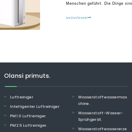
Menschen geführt. Die Dinge sin
gibt es den Glauben, dass die Be
umgeben, die Gefahr abwenden ka
weiterlesen
Olansi primuts.
Luftreiniger
Wasserstoffwassermas
chine.
Intelligenter Luftreiniger
Wasserstoff-Wasser-
PM1.0 Luftreiniger.
Sprühgerät.
PM2.5 Luftreiniger.
Wasserstoffwassererze