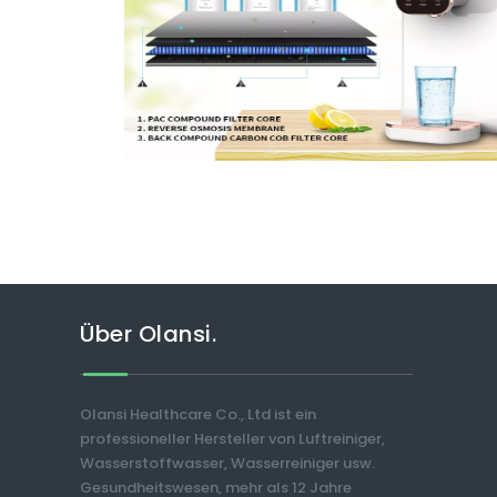
Über Olansi.
Olansi Healthcare Co., Ltd ist ein
professioneller Hersteller von Luftreiniger,
Wasserstoffwasser, Wasserreiniger usw.
Gesundheitswesen, mehr als 12 Jahre