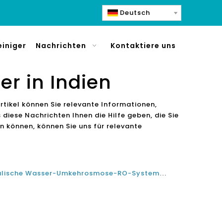
Deutsch
einiger
Nachrichten
Kontaktiere uns
er in Indien
Artikel können Sie relevante Informationen,
 diese Nachrichten Ihnen die Hilfe geben, die Sie
en können, können Sie uns für relevante
Die beste heiße und kalte alkalische Wasser-Umkehrosmose-RO-System-Wasser-Reinigungs-Dispenser-Lieferant-Fabrik