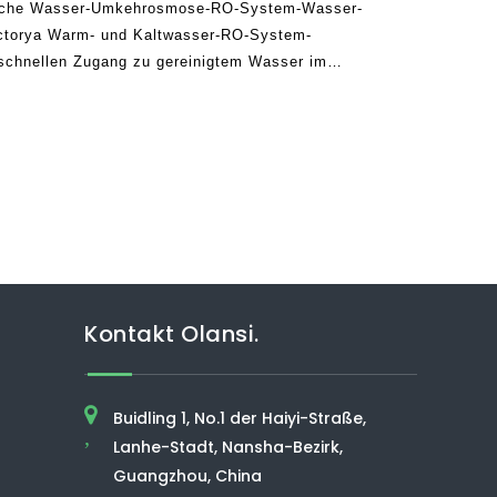
lische Wasser-Umkehrosmose-RO-System-Wasser-
actorya Warm- und Kaltwasser-RO-System-
 schnellen Zugang zu gereinigtem Wasser im
aturen mit RO (umgekehrte Osmose)
 ist ein n
Kontakt Olansi.
Buidling 1, No.1 der Haiyi-Straße,
,
Lanhe-Stadt, Nansha-Bezirk,
Guangzhou, China