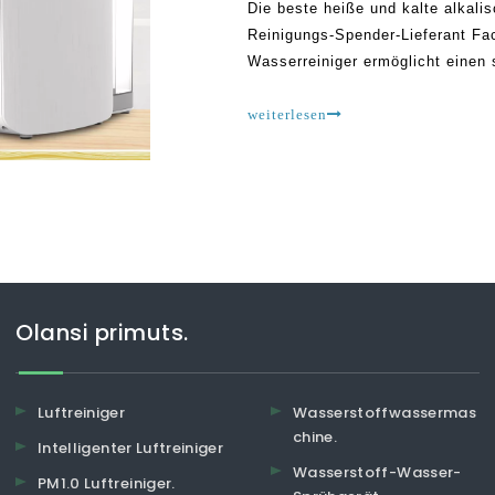
Die beste heiße und kalte alka
Reinigungs-Spender-Lieferant F
Wasserreiniger ermöglicht einen
Raum, heißen und kalten Temper
Wasserreinigungstechnik. Wasser
weiterlesen
Olansi primuts.
Luftreiniger
Wasserstoffwassermas
chine.
Intelligenter Luftreiniger
Wasserstoff-Wasser-
PM1.0 Luftreiniger.