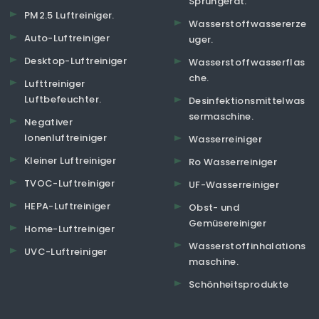
Sprühgerät.
PM2.5 Luftreiniger.
Wasserstoffwassererze
Auto-Luftreiniger
uger.
Desktop-Luftreiniger
Wasserstoffwasserflas
che.
Lufttreiniger
Luftbefeuchter.
Desinfektionsmittelwas
sermaschine.
Negativer
Ionenluftreiniger
Wasserreiniger
Kleiner Luftreiniger
Ro Wasserreiniger
TVOC-Luftreiniger
UF-Wasserreiniger
HEPA-Luftreiniger
Obst- und
Gemüsereiniger
Home-Luftreiniger
Wasserstoffinhalations
UVC-Luftreiniger
maschine.
Schönheitsprodukte