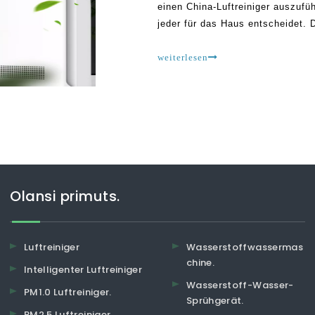
einen China-Luftreiniger auszufü
jeder für das Haus entscheidet. 
komfortabel macht. Da die Verun
unterscheiden sich
weiterlesen
Olansi primuts.
Luftreiniger
Wasserstoffwassermas
chine.
Intelligenter Luftreiniger
Wasserstoff-Wasser-
PM1.0 Luftreiniger.
Sprühgerät.
PM2.5 Luftreiniger.