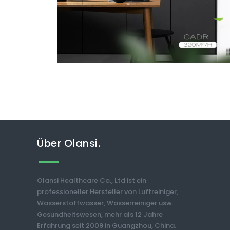
Über Olansi.
Olansi Healthcare Co., Ltd ist ein
professioneller Hersteller von Luftreiniger,
Wasserstoffwasser, Wasserreiniger usw.
Gesundheitswesen, mehr als 12 Jahre
Erfahrung seit 2009 in Guangzhou, China.