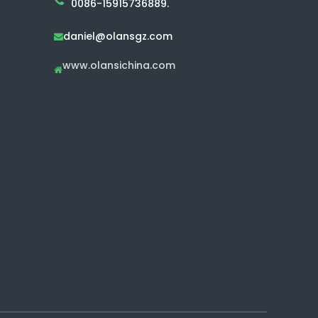
0086-15915736889.
daniel@olansgz.com

www.olansichina.com
