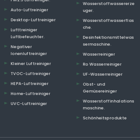
Wasserstoffwassererze
Auto-Luftreiniger
uger.
Desktop-Luftreiniger
Wasserstoffwasserflas
che.
Lufttreiniger
Luftbefeuchter.
Desinfektionsmittelwas
sermaschine.
Negativer
Ionenluftreiniger
Wasserreiniger
Kleiner Luftreiniger
Ro Wasserreiniger
TVOC-Luftreiniger
UF-Wasserreiniger
HEPA-Luftreiniger
Obst- und
Gemüsereiniger
Home-Luftreiniger
Wasserstoffinhalations
UVC-Luftreiniger
maschine.
Schönheitsprodukte