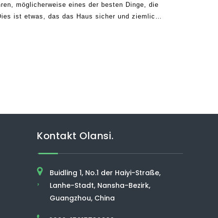
hren, möglicherweise eines der besten Dinge, die
Dies ist etwas, das das Haus sicher und ziemlich
reinigungen von der Zuhause entfernt werden,
Kontakt Olansi.
Buidling 1, No.1 der Haiyi-Straße,
,
Lanhe-Stadt, Nansha-Bezirk,
Guangzhou, China