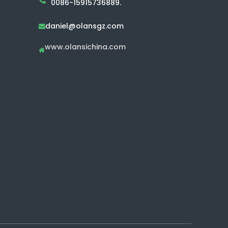
0086-15915736889.
daniel@olansgz.com

www.olansichina.com
