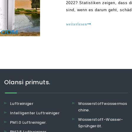
2022? Statistiken zeigen, dass d
sind, wenn es darum geht, schädl
liegt daran, dass sich viele Ben
effizient in GE sind
weiterlesen
Olansi primuts.
Luftreiniger
Wasserstoffwassermas
chine.
Intelligenter Luftreiniger
Wasserstoff-Wasser-
PM1.0 Luftreiniger.
Sprühgerät.
PM2.5 Luftreiniger.