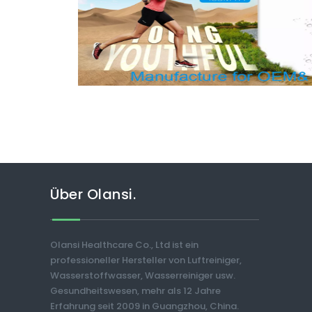
Über Olansi.
Olansi Healthcare Co., Ltd ist ein
professioneller Hersteller von Luftreiniger,
Wasserstoffwasser, Wasserreiniger usw.
Gesundheitswesen, mehr als 12 Jahre
Erfahrung seit 2009 in Guangzhou, China.