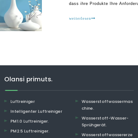
dass ihre Produkte Ihre Anforde
Vorsicht ausüben. Dies liegt dara
weiterlesen
Olansi primuts.
Luftreiniger
Wasserstoffwassermas
chine.
Intelligenter Luftreiniger
Wasserstoff-Wasser-
PM1.0 Luftreiniger.
Sprühgerät.
PM2.5 Luftreiniger.
Wasserstoffwassererze