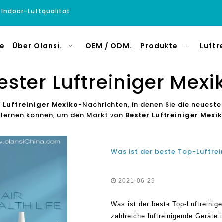
e Indoor-Luftqualität
e
Über Olansi.
OEM / ODM.
Produkte
Luftr
ester Luftreiniger Mexi
r Luftreiniger Mexiko
-Nachrichten, in denen Sie die neueste
lernen können, um den Markt von
Bester Luftreiniger Mexi
Was ist der beste Top-Luftrei
2021-06-29
Was ist der beste Top-Luftreinig
zahlreiche luftreinigende Geräte