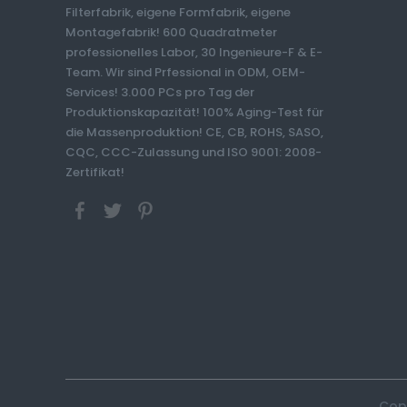
Filterfabrik, eigene Formfabrik, eigene
Montagefabrik! 600 Quadratmeter
professionelles Labor, 30 Ingenieure-F & E-
Team. Wir sind Prfessional in ODM, OEM-
Services! 3.000 PCs pro Tag der
Produktionskapazität! 100% Aging-Test für
die Massenproduktion! CE, CB, ROHS, SASO,
CQC, CCC-Zulassung und ISO 9001: 2008-
Zertifikat!
Copy