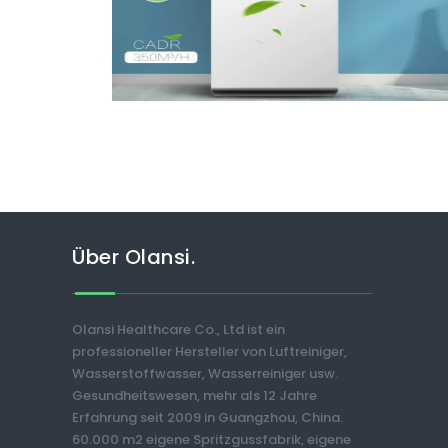
Über Olansi.
Olansi Healthcare Co., Ltd ist ein
professioneller Hersteller von Luftreiniger,
Wasserstoffwasser, Wasserreiniger usw.
Gesundheitswesen, mehr als 12 Jahre
Erfahrung seit 2009 in Guangzhou, China.
60.000 m2 eigene Spritzgussfabrik, eigene