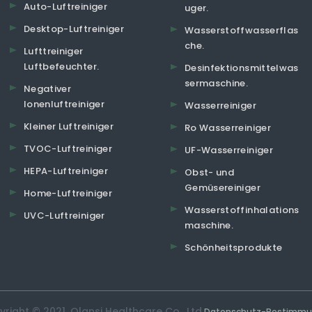
Auto-Luftreiniger
uger.
Desktop-Luftreiniger
Wasserstoffwasserflas
che.
Lufttreiniger
Luftbefeuchter.
Desinfektionsmittelwas
sermaschine.
Negativer
Ionenluftreiniger
Wasserreiniger
Kleiner Luftreiniger
Ro Wasserreiniger
TVOC-Luftreiniger
UF-Wasserreiniger
HEPA-Luftreiniger
Obst- und
Gemüsereiniger
Home-Luftreiniger
Wasserstoffinhalations
UVC-Luftreiniger
maschine.
Schönheitsprodukte
right © 2021. Olansi Healthcare Co., Ltd.
Datenschutz-Bestimm