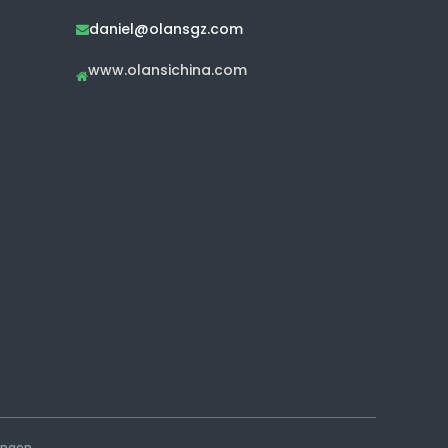
daniel@olansgz.com

www.olansichina.com

ungen