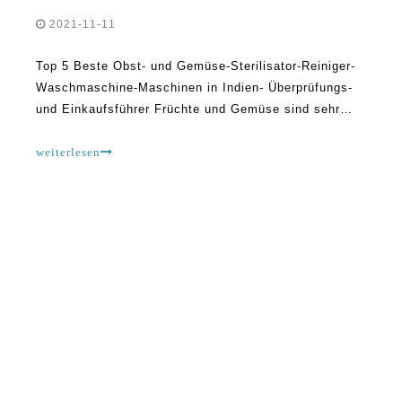
2021-11-11
Top 5 Beste Obst- und Gemüse-Sterilisator-Reiniger-
Waschmaschine-Maschinen in Indien- Überprüfungs-
und Einkaufsführer Früchte und Gemüse sind sehr
nahrhaft, und beide sind wichtige Nahrungsmittel-
Rohstoffe, die Mineralien, Vitamine und Nahrung
weiterlesen
enthalten, die für das menschliche Wohlbefinden
erforderlich sind. Sie sind verderblich. Allerdings das