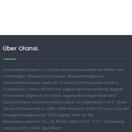
Über Olansi.
Olansi Healthcare Co., Ltd ist ein professioneller Hersteller von
Luftreiniger, Wasserstoffwasser, Wasserreiniger usw.
Gesundheitswesen, mehr als 12 Jahre Erfahrung seit 2009 in
Guangzhou, China. 60.000 m2 eigene Spritzgussfabrik, eigene
Filterfabrik, eigene Formfabrik, eigene Montagefabrik! 600
Quadratmeter professionelles Labor, 30 Ingenieure-F & E-Team.
Wir sind Prfessional in ODM, OEM-Services! 3.000 PCs pro Tag der
Produktionskapazität! 100% Aging-Test für die
Massenproduktion! CE, CB, ROHS, SASO, CQC, CCC-Zulassung
und ISO 9001: 2008-Zertifikat!