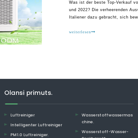
Was ist der beste Top-Verkauf von
und 2022? Die verheerenden Ausw
Italiener dazu gebracht, sich bew
kommerziellen und wohnhaften Rä
Ereignissen prognostizieren Exp
weiterlesen
Olansi primuts.
Luftreiniger
Wasserstoffwassermas
chine.
Intelligenter Luftreiniger
Wasserstoff-Wasser-
PM1.0 Luftreiniger.