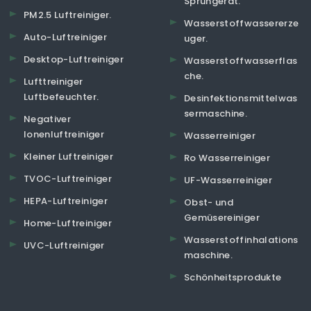
Sprühgerät.
PM2.5 Luftreiniger.
Wasserstoffwassererze
Auto-Luftreiniger
uger.
Desktop-Luftreiniger
Wasserstoffwasserflas
che.
Lufttreiniger
Luftbefeuchter.
Desinfektionsmittelwas
sermaschine.
Negativer
Ionenluftreiniger
Wasserreiniger
Kleiner Luftreiniger
Ro Wasserreiniger
TVOC-Luftreiniger
UF-Wasserreiniger
HEPA-Luftreiniger
Obst- und
Gemüsereiniger
Home-Luftreiniger
Wasserstoffinhalations
UVC-Luftreiniger
maschine.
Schönheitsprodukte