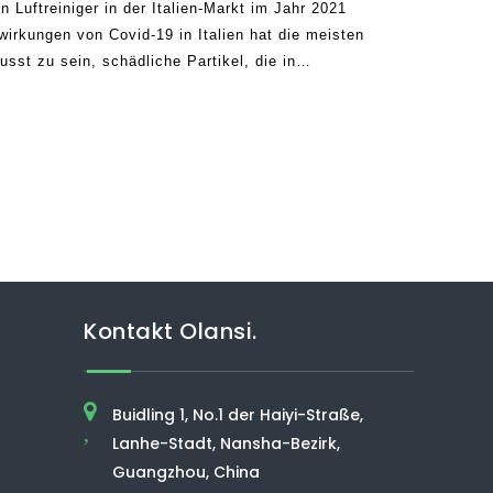
 Luftreiniger in der Italien-Markt im Jahr 2021
irkungen von Covid-19 in Italien hat die meisten
usst zu sein, schädliche Partikel, die in
umen zirkulieren. Basierend auf diesen
erten das 20
Kontakt Olansi.
Buidling 1, No.1 der Haiyi-Straße,
,
Lanhe-Stadt, Nansha-Bezirk,
Guangzhou, China