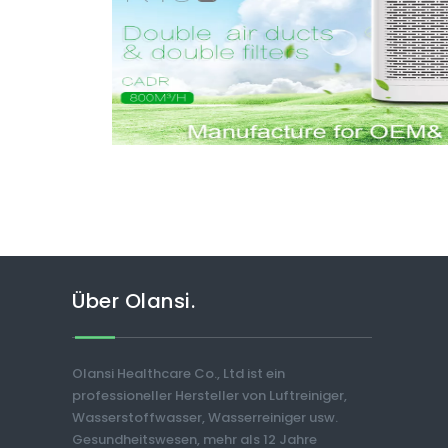
Über Olansi.
Olansi Healthcare Co., Ltd ist ein
professioneller Hersteller von Luftreiniger,
Wasserstoffwasser, Wasserreiniger usw.
Gesundheitswesen, mehr als 12 Jahre