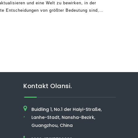
tualisieren und eine Welt zu bewirken, in der
e Entscheidungen von größter Bedeutung sind,
abgabesystems eine Welle positiver
Routine bringen. Stellen Sie sich ein einzelnes
Kontakt Olansi.
Buidling 1, No.1 der Haiyi-Straße,
,
Lanhe-Stadt, Nansha-Bezirk,
Guangzhou, China