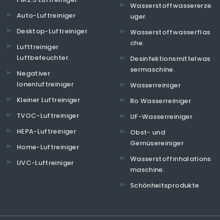
Wasserstoffwassererze
Auto-Luftreiniger
uger.
Desktop-Luftreiniger
Wasserstoffwasserflas
che.
Lufttreiniger
Luftbefeuchter.
Desinfektionsmittelwas
sermaschine.
Negativer
Ionenluftreiniger
Wasserreiniger
Kleiner Luftreiniger
Ro Wasserreiniger
TVOC-Luftreiniger
UF-Wasserreiniger
HEPA-Luftreiniger
Obst- und
Gemüsereiniger
Home-Luftreiniger
Wasserstoffinhalations
UVC-Luftreiniger
maschine.
Schönheitsprodukte