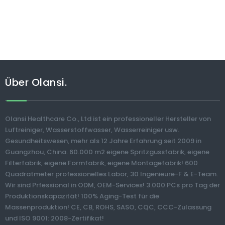
Über Olansi.
Olansi Healthcare Co., Ltd ist ein professioneller Hersteller von
Luftreiniger, Wasserstoffwasser, Wasserreiniger usw.
Gesundheitswesen, mehr als 12 Jahre Erfahrung seit 2009 in
Guangzhou, China. 60.000 m2 eigene Spritzgussfabrik, eigene
Filterfabrik, eigene Formfabrik, eigene Montagefabrik! 600
Quadratmeter professionelles Labor, 30 Ingenieure-F & E-Team.
Wir sind Prfessional in ODM, OEM-Services! 3.000 PCs pro Tag der
Produktionskapazität! 100% Aging-Test für die
Massenproduktion! CE, CB, ROHS, SASO, CQC, CCC-Zulassung
und ISO 9001: 2008-Zertifikat!