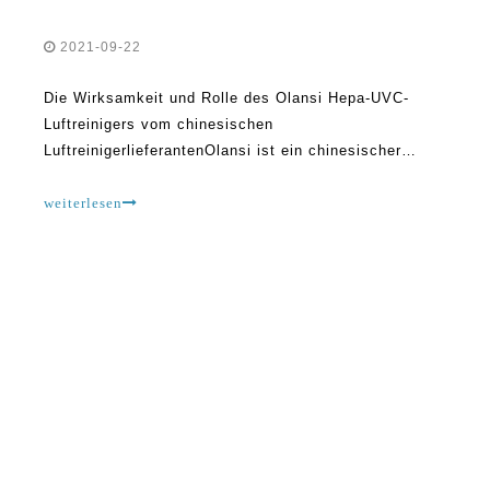
2021-09-22
Die Wirksamkeit und Rolle des Olansi Hepa-UVC-
Luftreinigers vom chinesischen
LuftreinigerlieferantenOlansi ist ein chinesischer
Luftreinigerhersteller, der Produkte auf vielen Märkten
auf der ganzen Welt anbietet.Das Unternehmen ist
weiterlesen
bestrebt, die besten Dienstleistungen und Produkte
anzubieten und ist seit über einem Jahrzehnt in
Betrieb