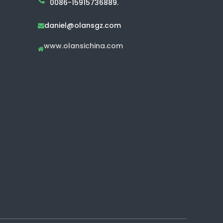
0086-15915736889.
daniel@olansgz.com

www.olansichina.com
