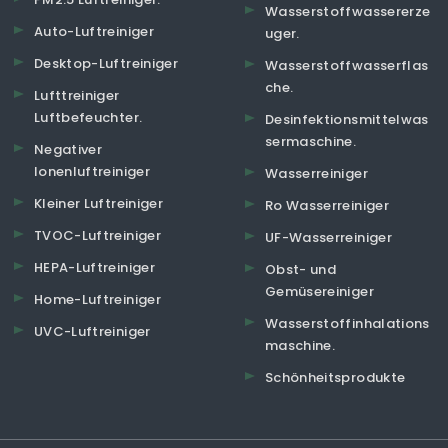
Wasserstoffwassererze
Auto-Luftreiniger
uger.
Desktop-Luftreiniger
Wasserstoffwasserflas
che.
Lufttreiniger
Luftbefeuchter.
Desinfektionsmittelwas
sermaschine.
Negativer
Ionenluftreiniger
Wasserreiniger
Kleiner Luftreiniger
Ro Wasserreiniger
TVOC-Luftreiniger
UF-Wasserreiniger
HEPA-Luftreiniger
Obst- und
Gemüsereiniger
Home-Luftreiniger
Wasserstoffinhalations
UVC-Luftreiniger
maschine.
Schönheitsprodukte