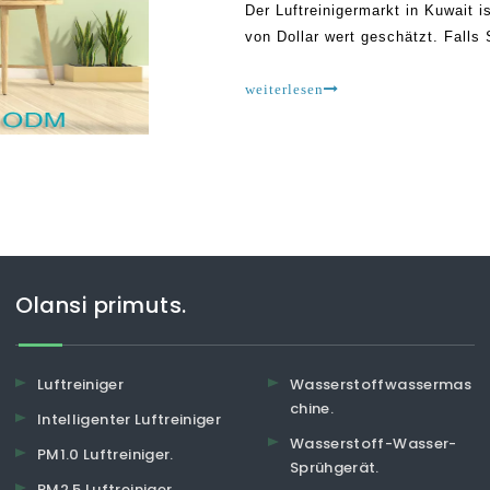
Der Luftreinigermarkt in Kuwait i
von Dollar wert geschätzt. Falls 
und 2022 nur stärker wachsen.
weiterlesen
Olansi primuts.
Luftreiniger
Wasserstoffwassermas
chine.
Intelligenter Luftreiniger
Wasserstoff-Wasser-
PM1.0 Luftreiniger.
Sprühgerät.
PM2.5 Luftreiniger.