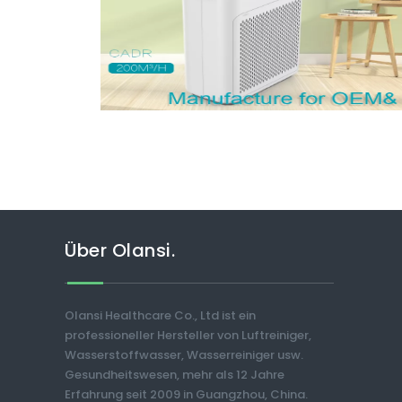
Über Olansi.
Olansi Healthcare Co., Ltd ist ein
professioneller Hersteller von Luftreiniger,
Wasserstoffwasser, Wasserreiniger usw.
Gesundheitswesen, mehr als 12 Jahre
Erfahrung seit 2009 in Guangzhou, China.