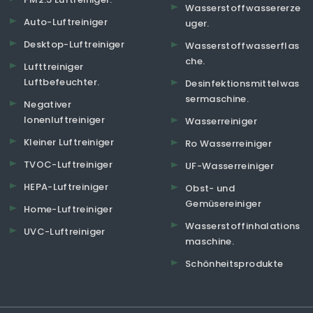
Wasserstoffwassererze
Auto-Luftreiniger
uger.
Desktop-Luftreiniger
Wasserstoffwasserflas
che.
Lufttreiniger
Luftbefeuchter.
Desinfektionsmittelwas
sermaschine.
Negativer
Ionenluftreiniger
Wasserreiniger
Kleiner Luftreiniger
Ro Wasserreiniger
TVOC-Luftreiniger
UF-Wasserreiniger
HEPA-Luftreiniger
Obst- und
Gemüsereiniger
Home-Luftreiniger
Wasserstoffinhalations
UVC-Luftreiniger
maschine.
Schönheitsprodukte