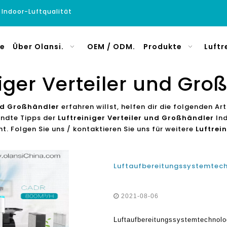
e Indoor-Luftqualität
e
Über Olansi.
OEM / ODM.
Produkte
Luftr
niger Verteiler und Gro
und Großhändler
erfahren willst, helfen dir die folgenden Ar
andte Tipps der
Luftreiniger Verteiler und Großhändler
Ind
t. Folgen Sie uns / kontaktieren Sie uns für weitere
Luftrei
2021-08-06
Luftaufbereitungssystemtechnolog