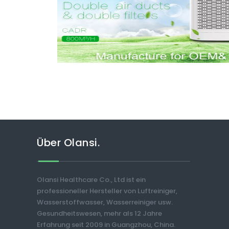
Über Olansi.
Olansi Healthcare Co., Ltd ist ein
professioneller Hersteller von Luftreiniger,
Wasserstoffwasser, Wasserreiniger usw.
Gesundheitswesen, mehr als 12 Jahre
Erfahrung seit 2009 in Guangzhou, China.