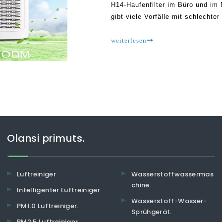
H14-Haufenfilter im Büro und im 
gibt viele Vorfälle mit schlechter
Luftreinigern führen.Viele Herstel
einzuführen
weiterlesen
Olansi primuts.
Luftreiniger
Wasserstoffwassermas
chine.
Intelligenter Luftreiniger
Wasserstoff-Wasser-
PM1.0 Luftreiniger.
Sprühgerät.
PM2.5 Luftreiniger.