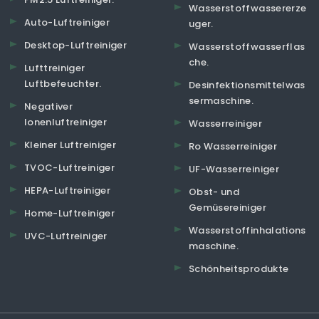
Wasserstoffwassererze
Auto-Luftreiniger
uger.
Desktop-Luftreiniger
Wasserstoffwasserflas
che.
Lufttreiniger
Luftbefeuchter.
Desinfektionsmittelwas
sermaschine.
Negativer
Ionenluftreiniger
Wasserreiniger
Kleiner Luftreiniger
Ro Wasserreiniger
TVOC-Luftreiniger
UF-Wasserreiniger
HEPA-Luftreiniger
Obst- und
Gemüsereiniger
Home-Luftreiniger
Wasserstoffinhalations
UVC-Luftreiniger
maschine.
Schönheitsprodukte