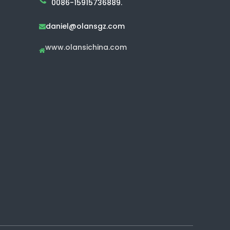
0086-15915736889.
daniel@olansgz.com

www.olansichina.com
