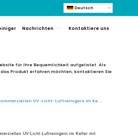
Deutsch
einiger
Nachrichten
Kontaktiere uns
ebsite für Ihre Bequemlichkeit aufgelistet. Als
r das Produkt erfahren möchten, kontaktieren Sie
Die richtige Verwendung des kommerziellen UV-Licht-Luftreinigers im Keller mit H14-Haufenfilter im Büro und im Nagelstudio
erziellen UV-Licht-Luftreinigern im Keller mit