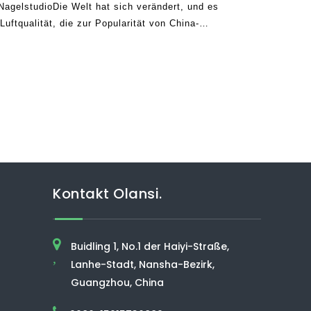
NagelstudioDie Welt hat sich verändert, und es
 Luftqualität, die zur Popularität von China-
ler von Luftreinigern arbeiten hart daran, b .
Kontakt Olansi.
Buidling 1, No.1 der Haiyi-Straße,
,
Lanhe-Stadt, Nansha-Bezirk,
Guangzhou, China