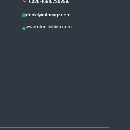
0086-15915736889.
daniel@olansgz.com

www.olansichina.com
