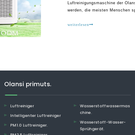
Luftreinigungsmaschine der Olans
werden, die meisten Menschen s
Haustier, Hunde, Katzen und Poll
für allergische Reaktionen verant
weiterlesen
Olansi primuts.
Luftreiniger
Wasserstoffwassermas
chine.
Intelligenter Luftreiniger
Wasserstoff-Wasser-
PM1.0 Luftreiniger.
Sprühgerät.
PM2.5 Luftreiniger.