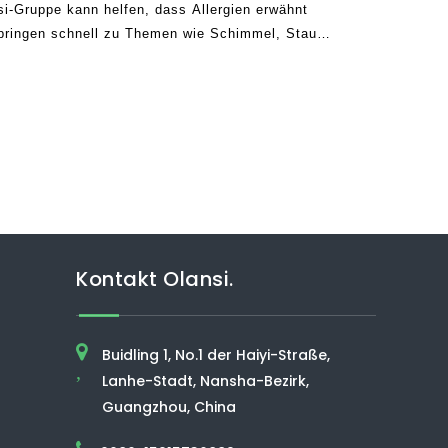
i-Gruppe kann helfen, dass Allergien erwähnt
pringen schnell zu Themen wie Schimmel, Staub,
en. Es gibt jedoch Fälle, in denen Staubmilben
wortlich sind
Kontakt Olansi.
Buidling 1, No.1 der Haiyi-Straße,
,
Lanhe-Stadt, Nansha-Bezirk,
Guangzhou, China