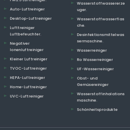
Wasserstoffwassererze
Auto-Luftreiniger
uger.
Desktop-Luftreiniger
Wasserstoffwasserflas
che.
Lufttreiniger
Luftbefeuchter.
Desinfektionsmittelwas
sermaschine.
Negativer
Ionenluftreiniger
Wasserreiniger
Kleiner Luftreiniger
Ro Wasserreiniger
TVOC-Luftreiniger
UF-Wasserreiniger
HEPA-Luftreiniger
Obst- und
Gemüsereiniger
Home-Luftreiniger
Wasserstoffinhalations
UVC-Luftreiniger
maschine.
Schönheitsprodukte