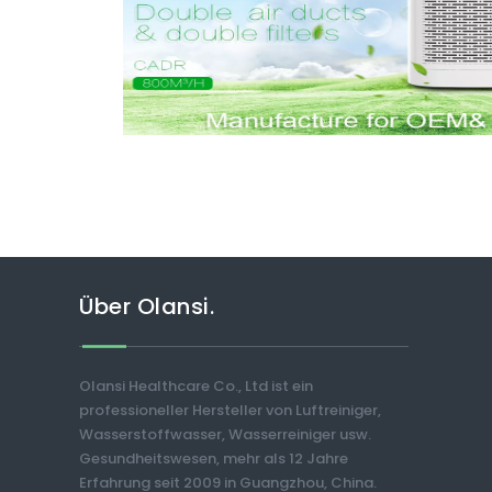
Über Olansi.
Olansi Healthcare Co., Ltd ist ein
professioneller Hersteller von Luftreiniger,
Wasserstoffwasser, Wasserreiniger usw.
Gesundheitswesen, mehr als 12 Jahre
Erfahrung seit 2009 in Guangzhou, China.