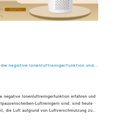
Grundlegende Dinge, die über die negative Ionenluftreinigerfunktion und negative Nebenwirkungen von Luftreinigern wissen
e negative Ionenluftreinigerfunktion erfahren und
tpausenscheiben-Luftreinigern sind, sind heute
it, die Luft aufgrund von Luftverschmutzung zu
 der Innenverschmutzung kann nachteilige
 haben, insbesondere wenn es für einen P