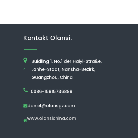
Kontakt Olansi.
Buidling 1, No.1 der Haiyi-Straße,
,
Lanhe-Stadt, Nansha-Bezirk,
Guangzhou, China
0086-15915736889.
daniel@olansgz.com

www.olansichina.com
