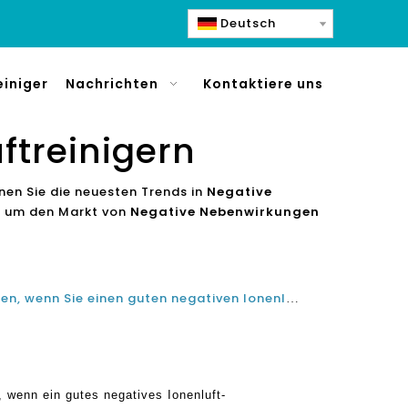
Deutsch
einiger
Nachrichten
Kontaktiere uns
ftreinigern
nen Sie die neuesten Trends in
Negative
, um den Markt von
Negative Nebenwirkungen
Häufige Fehler, um zu vermeiden, wenn Sie einen guten negativen Ionenluftreiniger kaufen
 wenn ein gutes negatives Ionenluft-