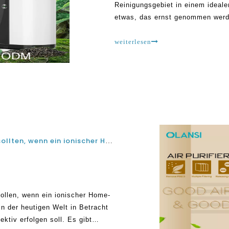
Reinigungsgebiet in einem idealen
etwas, das ernst genommen werd
Fehler, während sie nach der be
Luftreiniger Hersteller machen C
weiterlesen
Vorsichtsmaßnahmen, die ergriffen werden sollten, wenn ein ionischer Home-Luftreiniger verwendet wird
llen, wenn ein ionischer Home-
 in der heutigen Welt in Betracht
ktiv erfolgen soll. Es gibt