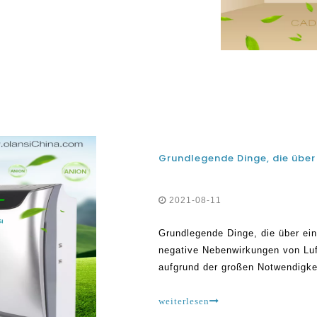
he Gesundheit darstellen können.
die besten Ergebnisse in
2021-08-11
Grundlegende Dinge, die über ein
negative Nebenwirkungen von Luf
aufgrund der großen Notwendigke
reinigen. Die Luftverschmutzung
Auswirkungen auf die Gesundheit
weiterlesen