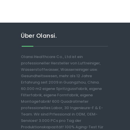
Über Olansi.
Olansi Healthcare Co., Ltd ist ein
professioneller Hersteller von Luftreiniger,
Wasserstoffwasser, Wasserreiniger usw.
Gesundheitswesen, mehr als 12 Jahre
Erfahrung seit 2009 in Guangzhou, China.
60.000 m2 eigene Spritzgussfabrik, eigene
Filterfabrik, eigene Formfabrik, eigene
Montagefabrik! 600 Quadratmeter
professionelles Labor, 30 Ingenieure-F & E-
Team. Wir sind Prfessional in ODM, OEM-
Services! 3.000 PCs pro Tag der
Produktionskapazität! 100% Aging-Test für