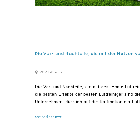
2021-06-17
Die Vor- und Nachteile, die mit dem Home-Luftrein
die besten Effekte der besten Luftreiniger sind d
Unternehmen, die sich auf die Raffination der Luf
die hochwertigen oder vermarkteten. Olansi-Luftr
Technologie und FEA erstellt
weiterlesen