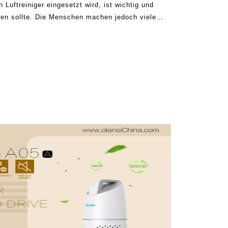
 Luftreiniger eingesetzt wird, ist wichtig und
en sollte. Die Menschen machen jedoch viele
sten Option auf dem Markt suchen. Viele
L