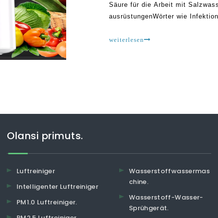
Säure für die Arbeit mit Salzwa
ausrüstungenWörter wie Infektion
und tief in unserem täglichen Vok
Herausforderungen anpassen
weiterlesen
Olansi primuts.
Luftreiniger
Wasserstoffwassermas
chine.
Intelligenter Luftreiniger
Wasserstoff-Wasser-
PM1.0 Luftreiniger.
Sprühgerät.
PM2.5 Luftreiniger.