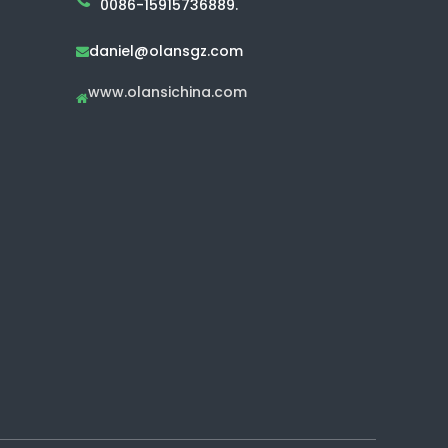
0086-15915736889.
daniel@olansgz.com

www.olansichina.com
