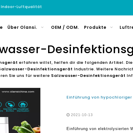
e Indoor-Luftqualität
e
Über Olansi.
OEM / ODM.
Produkte
Luftr
wasser-Desinfektions
nsgerät
erfahren willst, helfen dir die folgenden Artikel. D
Salzwasser-Desinfektionsgerät
Industrie. Weitere Nachri
eren Sie uns für weitere
Salzwasser-Desinfektionsgerät
In
2021-10-13
Einführung von elektrolysierten