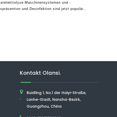
sserelektrolyse-Maschinensystemen und -
sprävention und Desinfektion sind jetzt populär
abular verwurzelt, da wir uns alle an die neuen
Kontakt Olansi.
Buidling 1, No.1 der Haiyi-Straße,
,
Lanhe-Stadt, Nansha-Bezirk,
Guangzhou, China