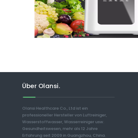
Über Olansi.
Olansi Healthcare Co., Ltd ist ein
professioneller Hersteller von Luftreiniger,
Wasserstoffwasser, Wasserreiniger usw.
Gesundheitswesen, mehr als 12 Jahre
Erfahrung seit 2009 in Guangzhou, China.