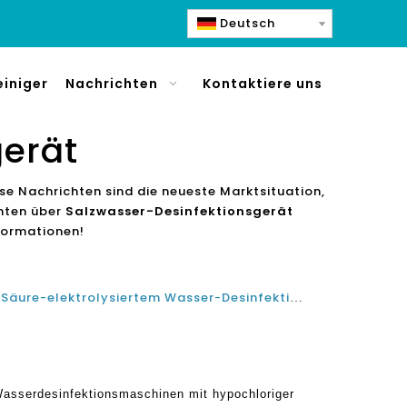
Deutsch
einiger
Nachrichten
Kontaktiere uns
gerät
iese Nachrichten sind die neueste Marktsituation,
chten über
Salzwasser-Desinfektionsgerät
formationen!
Einführung von hypochloriger Säure-elektrolysiertem Wasser-Desinfektionsmittel-Maschinenarbeit mit Salzwasser-Elektrolyse-Maschinensystem und -Ausrüstungen
 Wasserdesinfektionsmaschinen mit hypochloriger