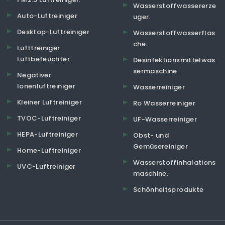
Wasserstoffwassererze
Auto-Luftreiniger
uger.
Desktop-Luftreiniger
Wasserstoffwasserflas
che.
Lufttreiniger
Luftbefeuchter.
Desinfektionsmittelwas
sermaschine.
Negativer
Ionenluftreiniger
Wasserreiniger
Kleiner Luftreiniger
Ro Wasserreiniger
TVOC-Luftreiniger
UF-Wasserreiniger
HEPA-Luftreiniger
Obst- und
Gemüsereiniger
Home-Luftreiniger
Wasserstoffinhalations
UVC-Luftreiniger
maschine.
Schönheitsprodukte