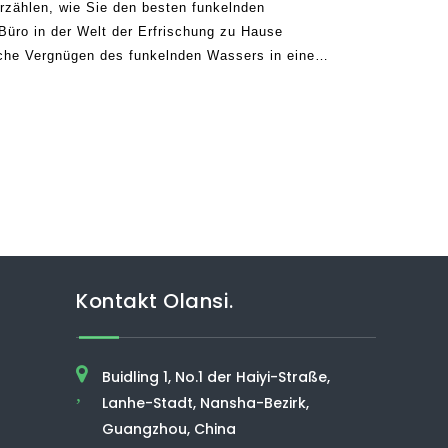
erzählen, wie Sie den besten funkelnden
üro in der Welt der Erfrischung zu Hause
che Vergnügen des funkelnden Wassers in eine
er Lebensweise verwandelt. In der heutigen
Kontakt Olansi.
Buidling 1, No.1 der Haiyi-Straße,
,
Lanhe-Stadt, Nansha-Bezirk,
Guangzhou, China