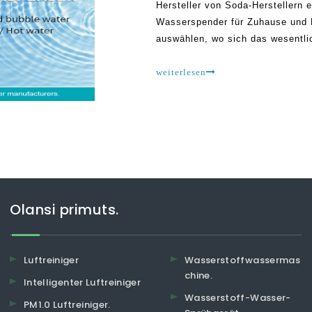
Hersteller von Soda-Herstellern 
Wasserspender für Zuhause und B
auswählen, wo sich das wesentli
problemlose und dauerhafte Art d
hektischen Globus habe ich ich
weiterlesen
Olansi primuts.
Luftreiniger
Wasserstoffwassermas
chine.
Intelligenter Luftreiniger
Wasserstoff-Wasser-
PM1.0 Luftreiniger.