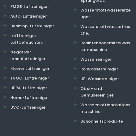
Sprühgerät.
PM2.5 Luftreiniger.
Wasserstoffwassererze
Auto-Luftreiniger
uger.
Desktop-Luftreiniger
Wasserstoffwasserflas
che.
Lufttreiniger
Luftbefeuchter.
Desinfektionsmittelwas
sermaschine.
Negativer
Ionenluftreiniger
Wasserreiniger
Kleiner Luftreiniger
Ro Wasserreiniger
TVOC-Luftreiniger
UF-Wasserreiniger
HEPA-Luftreiniger
Obst- und
Gemüsereiniger
Home-Luftreiniger
Wasserstoffinhalations
UVC-Luftreiniger
maschine.
Schönheitsprodukte