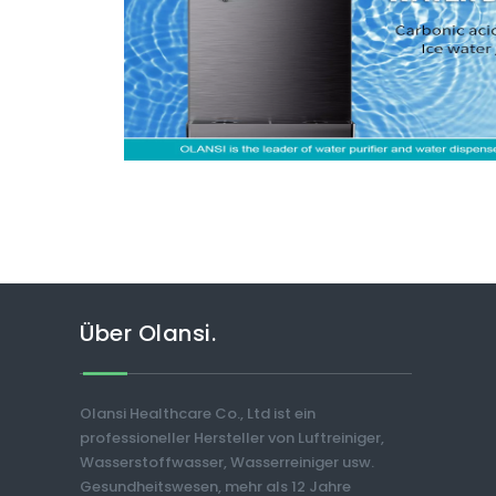
Über Olansi.
Olansi Healthcare Co., Ltd ist ein
professioneller Hersteller von Luftreiniger,
Wasserstoffwasser, Wasserreiniger usw.
Gesundheitswesen, mehr als 12 Jahre