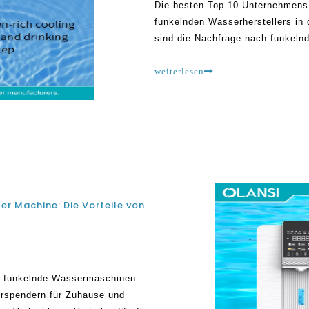
Die besten Top-10-Unternehmen
funkelnden Wasserherstellers in 
sind die Nachfrage nach funkeln
Popularität von funkelnden Wasse
Geräte liefern eine problemlose 
weiterlesen
Hersteller von Arbeitsplatten -Sparkling Water Machine: Die Vorteile von kommerziellen Sprengzeilen für Zuhause und Büro
tte funkelnde Wassermaschinen:
erspendern für Zuhause und