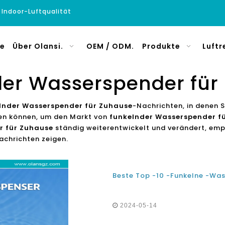
e Indoor-Luftqualität
e
Über Olansi.
OEM / ODM.
Produkte
Luftr
der Wasserspender für
lnder Wasserspender für Zuhause
-Nachrichten, in denen S
en können, um den Markt von
funkelnder Wasserspender f
r für Zuhause
ständig weiterentwickelt und verändert, emp
achrichten zeigen.
2024-05-14