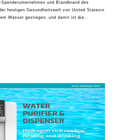
s-Spenderunternehmen und Brandbrand des
der heutigen Gesundheitswelt von United Statesin
dem Wasser gestiegen, und damit ist die
rspendern gestiegen. Diese fortschrittlichen
Methode