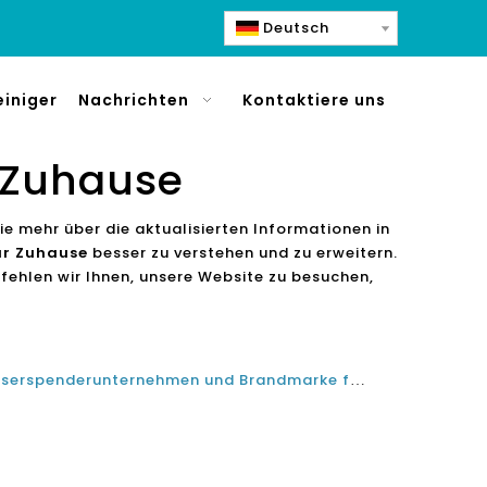
Deutsch
einiger
Nachrichten
Kontaktiere uns
 Zuhause
ie mehr über die aktualisierten Informationen in
ür Zuhause
besser zu verstehen und zu erweitern.
fehlen wir Ihnen, unsere Website zu besuchen,
Beste Top -10 -Funkelne -Wasserspenderunternehmen und Brandmarke für funkelnde Wasserhersteller in den USA