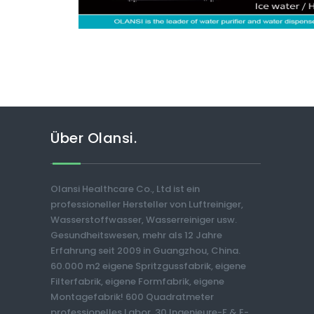
Über Olansi.
Olansi Healthcare Co., Ltd ist ein
professioneller Hersteller von Luftreiniger,
Wasserstoffwasser, Wasserreiniger usw.
Gesundheitswesen, mehr als 12 Jahre
Erfahrung seit 2009 in Guangzhou, China.
60.000 m2 eigene Spritzgussfabrik, eigene
Filterfabrik, eigene Formfabrik, eigene
Montagefabrik! 600 Quadratmeter
professionelles Labor, 30 Ingenieure-F & E-