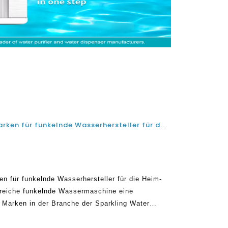
Bei der Auswahl der besten Marken für funkelnde Wasserhersteller für den Gebrauch von Zuhause und Büro können Sie Ausschau halten
n für funkelnde Wasserhersteller für die Heim-
lgreiche funkelnde Wassermaschine eine
n Marken in der Branche der Sparkling Water
e richtige Option zu wählen. Es kann ein