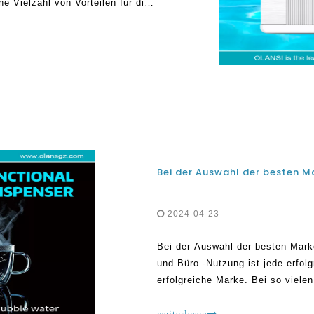
e Vielzahl von Vorteilen für die
rlegene Flüssigkeitszufuhr mit
 und fördern die Heilung
2024-04-23
Bei der Auswahl der besten Marke
und Büro -Nutzung ist jede erfo
erfolgreiche Marke. Bei so viele
Maker kann es schwierig sein, di
bisschen exzitiert sein
weiterlesen