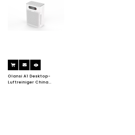
Olansi A1 Desktop-
Luftreiniger China
Großhandel Luftreiniger
mit Luftbefeuchter und
Büro-Luftreiniger mit
hocheffizientem H14-
Hepa-Filter