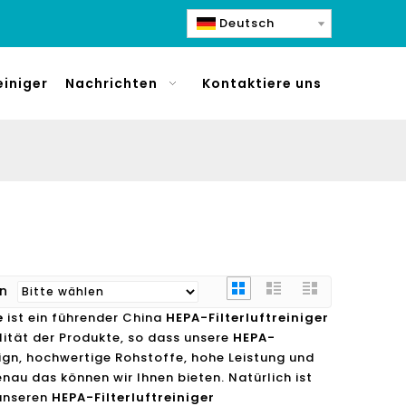
Deutsch
einiger
Nachrichten
Kontaktiere uns
ren
e
ist ein führender China
HEPA-Filterluftreiniger
lität der Produkte, so dass unsere
HEPA-
ign, hochwertige Rohstoffe, hohe Leistung und
au das können wir Ihnen bieten. Natürlich ist
 unseren
HEPA-Filterluftreiniger