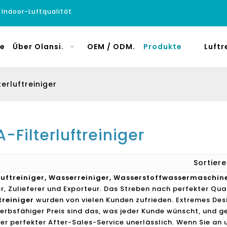
e Indoor-Luftqualität
e
Über Olansi.
OEM / ODM.
Produkte
Luftr
terluftreiniger
-Filterluftreiniger
Sortie
Luftreiniger, Wasserreiniger, Wasserstoffwassermaschin
er, Zulieferer und Exporteur. Das Streben nach perfekter Qua
ftreiniger
wurden von vielen Kunden zufrieden. Extremes Des
rbsfähiger Preis sind das, was jeder Kunde wünscht, und gen
er perfekter After-Sales-Service unerlässlich. Wenn Sie an