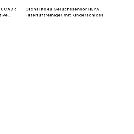
600CADR
Olansi K04B Geruchssensor HEPA
tive
Filterluftreiniger mit Kinderschloss
r-