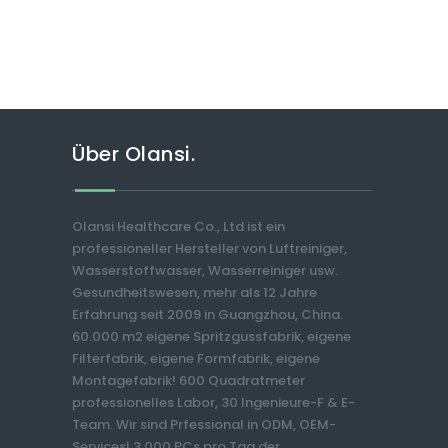
Über Olansi.
Olansi Healthcare Co., Ltd ist ein
professioneller Hersteller von Luftreiniger,
Wasserstoffwasser, Wasserreiniger usw.
Gesundheitswesen, mehr als 12 Jahre
Erfahrung seit 2009 in Guangzhou, China.
60.000 m2 eigene Spritzgussfabrik, eigene
Filterfabrik, eigene Formfabrik, eigene
Montagefabrik! 600 Quadratmeter
professionelles Labor, 30 Ingenieure-F & E-
Team. Wir sind Prfessional in ODM, OEM-
Services! 3.000 PCs pro Tag der