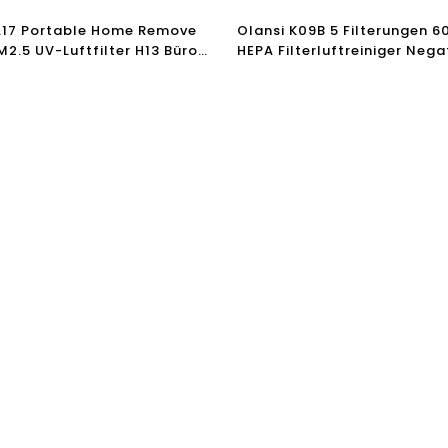
A17 Portable Home Remove
Olansi K09B 5 Filterungen 
2.5 UV-Luftfilter H13 Büro
HEPA Filterluftreiniger Nega
terluftreiniger
Ionenluftreiniger Sterilisato
Luftreiniger für Zuhause