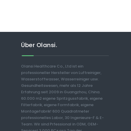
Über Olansi.
Olansi Healthcare Co., Ltd ist ein
professioneller Hersteller von Luftreiniger,
Wasserstoffwasser, Wasserreiniger usw.
Gesundheitswesen, mehr als 12 Jahre
Erfahrung seit 2009 in Guangzhou, China.
60.000 m2 eigene Spritzgussfabrik, eigene
Filterfabrik, eigene Formfabrik, eigene
Montagefabrik! 600 Quadratmeter
professionelles Labor, 30 Ingenieure-F & E-
Team. Wir sind Prfessional in ODM, OEM-
Services! 3.000 PCs pro Tag der