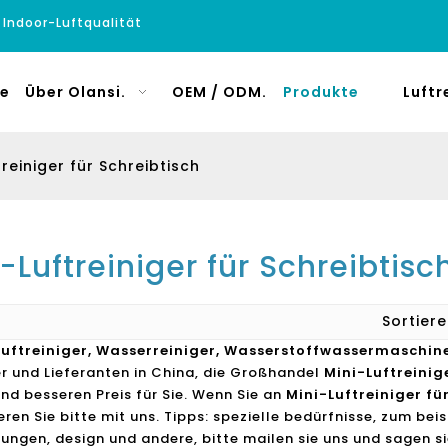
e Indoor-Luftqualität
e
Über Olansi.
OEM / ODM.
Produkte
Luftr
treiniger für Schreibtisch
-Luftreiniger für Schreibtisc
Sortie
Luftreiniger, Wasserreiniger, Wasserstoffwassermaschin
er und Lieferanten in China, die Großhandel
Mini-Luftreinig
und besseren Preis für Sie. Wenn Sie an
Mini-Luftreiniger fü
eren Sie bitte mit uns. Tipps: spezielle bedürfnisse, zum b
ungen, design und andere, bitte mailen sie uns und sagen sie