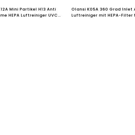
12A Mini Partikel H13 Anti
Olansi K05A 360 Grad Inlet
ome HEPA Luftreiniger UVC
Luftreiniger mit HEPA-Filter 
iger Desktop Luftreiniger
Luftreiniger Auto Air Clearer
Ionizer