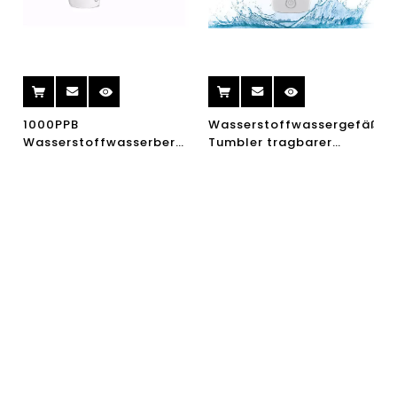
1000PPB
Wasserstoffwassergefäß-
Wasserstoffwasserbereiter
Tumbler tragbarer
Flasche tragbares
elektrischer elektrischer
reichhaltiges
360ml Wasserstoff-
Wasserstoffwasser
Richwasser-Ionizer-
Hersteller