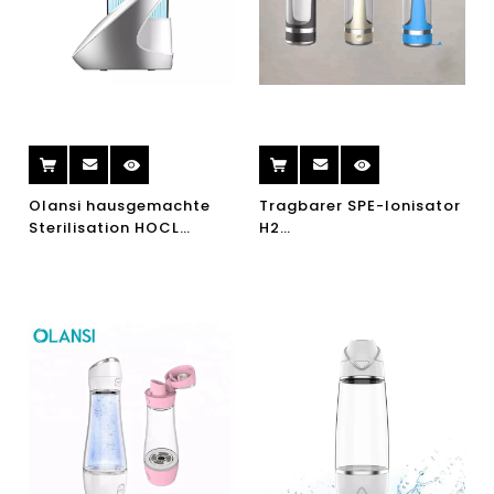
Olansi hausgemachte
Tragbarer SPE-Ionisator
Sterilisation HOCL
H2
Hypochlor Säure
Wasserstoffwasserflasche
Wasserhersteller
Wasser Elektrolyse
Desinfektion Wasser
Wasserstoffgenerator