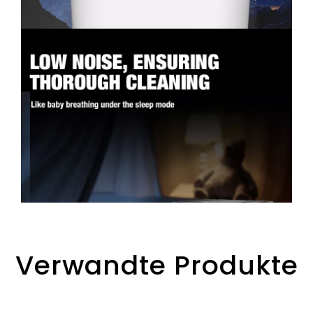
Verwandte Produkte
Kommerzielle
Anti-Aging-
Trag