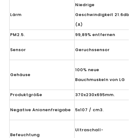
Niedrige
Lärm
Geschwindigkeit 21.6db
N.g
(A)
PM2.5.
99,89% entfernen
Ka
Sensor
Geruchssensor
Le
100% neue
Gehäuse
St
Bauchmuskeln von LG
Produktgröße
370x230x695mm.
Tv
Negative Anionenfreigabe
5x107 / cm3.
St
Ultraschall-
Befeuchtung
Pr