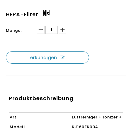
HEPA-Filter
Menge:
erkundigen
Produktbeschreibung
Art
Luftreiniger + Ionizer + Bef
Modell
KJ160FK03A.
Ap