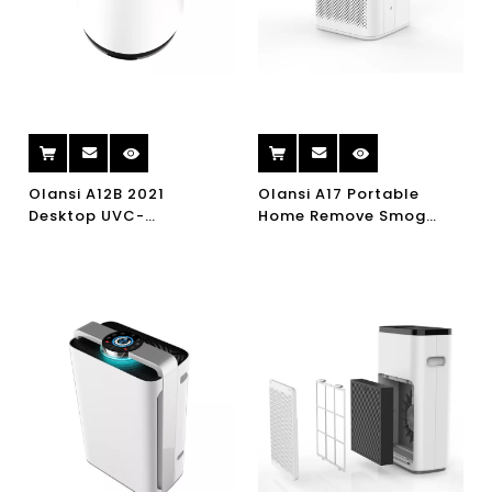
Olansi A12B 2021
Olansi A17 Portable
Desktop UVC-
Home Remove Smog
Luftreiniger HEPA-Filter
PM2.5 UV-Luftfilter H13
Reinigungsce-
Büro HEPA-
Luftreiniger saubere
Filterluftreiniger
Luftqualität PM2.5