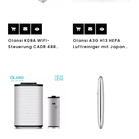
Olansi K08A WIFI-
Olansi A3G H13 HEPA
Steuerung CADR 488
Luftreiniger mit Japan
Luftreiniger mit
Sensor PM2.5 Display für
Luftbefeuchter
Rauchraum
Geräuscharmer
Energieeinsparung
Staubsensor Luftreiniger
mit PM2.5