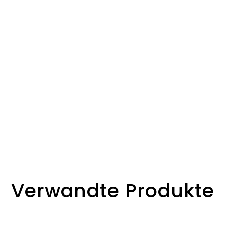
Verwandte Produkte
1000PPB
Tragbarer SPE-
Olan