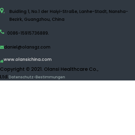
Wasserstoff-Wasser-Sprühgerät.
Wasserstoffwassererzeuger.
Wasserstoffwasserflasche.
Desinfektionsmittelwassermaschine.
Wasserreiniger
Ro Wasserreiniger
UF-Wasserreiniger
Obst- und Gemüsereiniger
Wasserstoffinhalationsmaschine.
Schönheitsprodukte
Kontakt Olansi.
Buidling 1, No.1 der Haiyi-Straße, Lanhe-Stadt, Nansha-